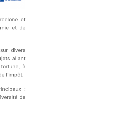
arcelone et
nomie et de
sur divers
jets allant
 fortune, à
de l’impôt.
incipaux :
versité de