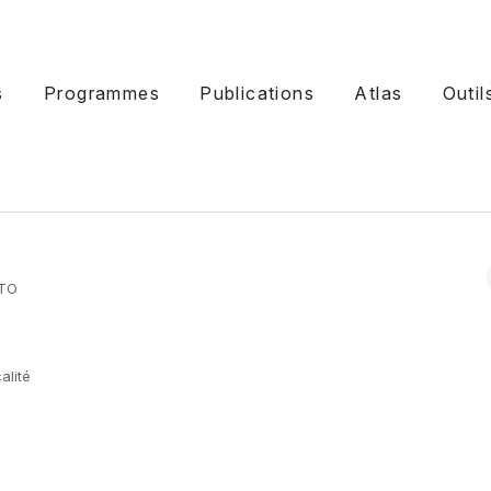
s
Programmes
Publications
Atlas
Outil
UTO
alité