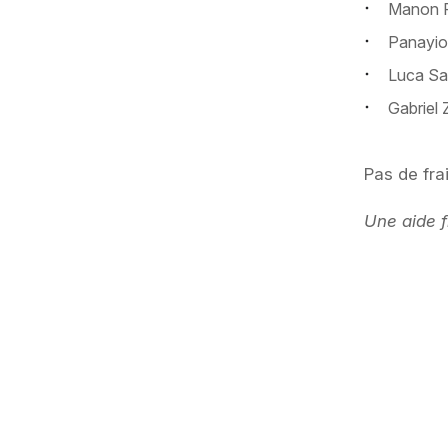
Manon F
Panayiot
Luca Sa
Gabriel
Pas de frai
Une aide f