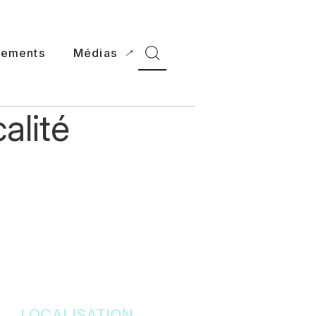
nements
Médias
calité
LOCALISATION