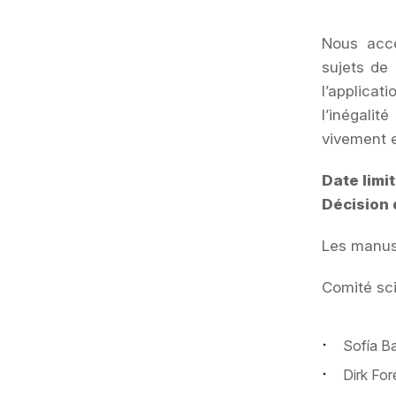
Nous acce
sujets de 
l’applica
l’inégalit
vivement 
Date limi
Décision 
Les manus
Comité sci
Sofía Ba
Dirk For